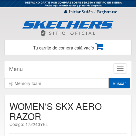
Iniciar Sesión
Registrarse
/
Tu carrito de compra está vacío
Menu
Toggle
navigati
Buscar
WOMEN'S SKX AERO
RAZOR
Código: 172240YEL