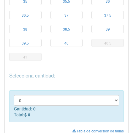
35
35.5
36
36.5
37
37.5
38
38.5
39
39.5
40
40.5
41
Selecciona cantidad:
Cantidad:
0
Total:
$ 0
Tabla de conversión de tallas