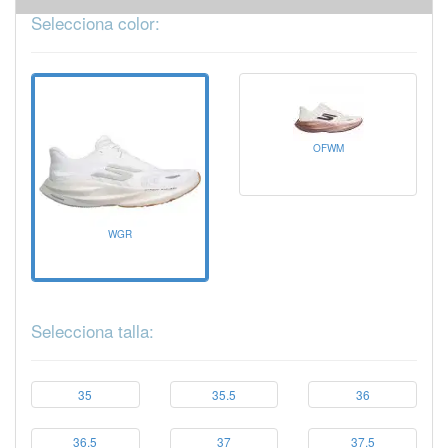
Selecciona color:
OFWM
WGR
Selecciona talla:
35
35.5
36
36.5
37
37.5