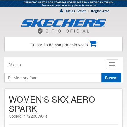
Iniciar Sesión
Registrarse
/
Tu carrito de compra está vacío
Menu
Toggle
navigati
Buscar
WOMEN'S SKX AERO
SPARK
Código: 172200WGR