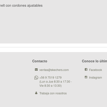
melt con cordones ajustables
Contacto
Conoce lo últi
ventas@skechers.com
Facebook
+56 9 7519 1279
Instagram
(Lun a Jue 8:30 a 17:30 -
Vie 8:30 a 13:30)
Trabaja con nosotros