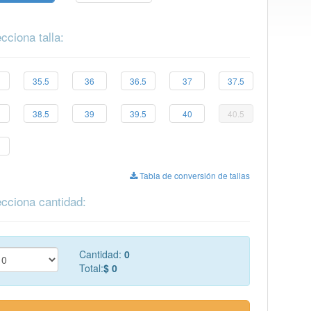
cciona talla:
35.5
36
36.5
37
37.5
38.5
39
39.5
40
40.5
Tabla de conversión de tallas
cciona cantidad:
Cantidad:
0
Total:
$ 0