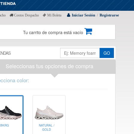
Iniciar Sesión
Registrarse
acho
Costos Despacho
Mi Boleta
/
Tu carrito de compra está vacío
ENDAS
GO
Seleccionas tus opciones de compra
cciona color:
BKRG
NATURAL /
GOLD