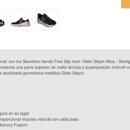
var con los Skechers Hands Free Slip-ins®: Glide-Step® Altus - Starli
esenta una parte superior de malla técnica y superposición hotmelt co
 acolchada geométrica metálica Glide-Step®.
gura en su lugar
roporcionar impulso natural con cada paso
ed Memory Foam®