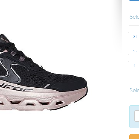
Sele
35
38
41
Sele