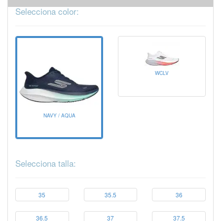
Selecciona color:
WCLV
NAVY / AQUA
Selecciona talla:
35
35.5
36
36.5
37
37.5