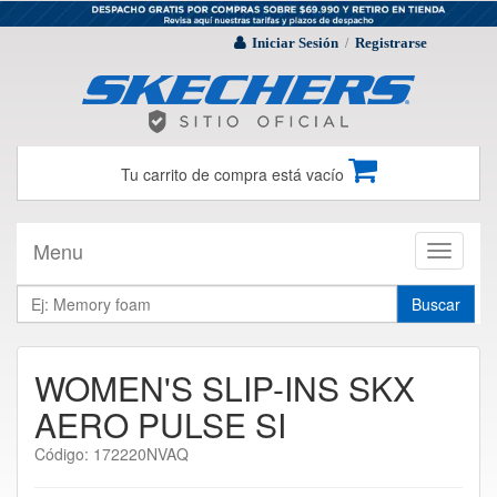
Iniciar Sesión
Registrarse
/
Tu carrito de compra está vacío
Menu
Toggle
navigati
Buscar
WOMEN'S SLIP-INS SKX
AERO PULSE SI
Código: 172220NVAQ