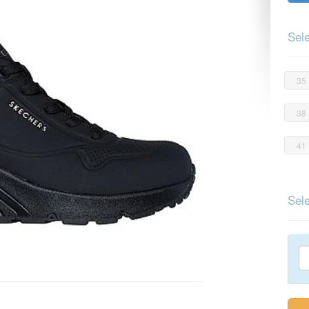
Sele
35
38
41
Sele