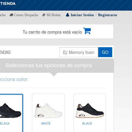
Iniciar Sesión
Registrarse
acho
Costos Despacho
Mi Boleta
/
Tu carrito de compra está vacío
ENDAS
GO
Seleccionas tus opciones de compra
cciona color:
BLACK
WHITE
BLACK