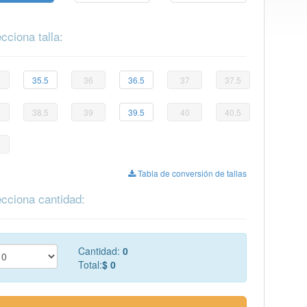
cciona talla:
35.5
36
36.5
37
37.5
38.5
39
39.5
40
40.5
Tabla de conversión de tallas
cciona cantidad:
Cantidad:
0
Total:
$ 0