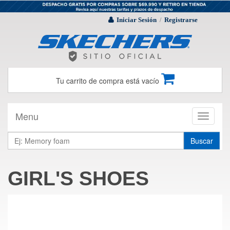
Iniciar Sesión
Registrarse
/
Tu carrito de compra está vacío
Menu
Toggle
navigati
Buscar
GIRL'S SHOES