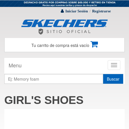
Iniciar Sesión
Registrarse
/
Tu carrito de compra está vacío
Menu
Toggle
navigati
Buscar
GIRL'S SHOES