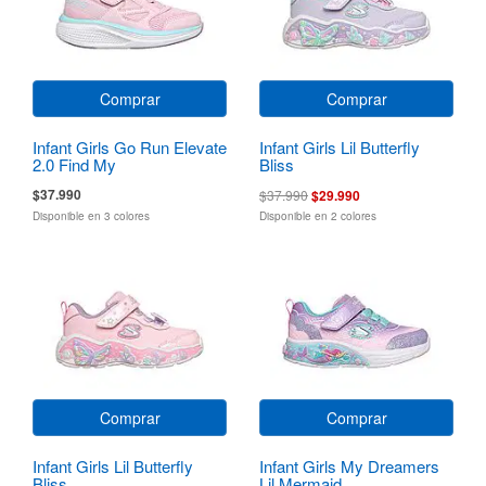
Comprar
Comprar
Infant Girls Go Run Elevate
Infant Girls Lil Butterfly
2.0 Find My
Bliss
$37.990
$37.990
$29.990
Disponible en 3 colores
Disponible en 2 colores
Comprar
Comprar
Infant Girls Lil Butterfly
Infant Girls My Dreamers
Bliss
Lil Mermaid