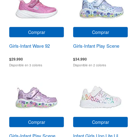
Comprar
Comprar
Girls-Infant Wave 92
Girls-Infant Play Scene
$29.990
$34.990
Disponible en 3 colores
Disponible en 2 colores
Comprar
Comprar
Girls-Infant Play Scene
Infant Girls Uno Lite Lil