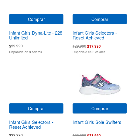
Comprar
Comprar
Infant Girls Dyna-Lite - 228
Infant Girls Selectors -
Unlimited
Reset Achieved
$29.990
$29.990
$17.990
Disponible en 3 colores
Disponible en 3 colores
Comprar
Comprar
Infant Girls Selectors -
Infant Girls Sole Swifters
Reset Achieved
$29.990
$29.990
$23.990