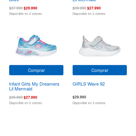
$37.990
$29.990
$39.990
$27.990
Disponible en 2 colores
Disponible en 2 colores
Comprar
Comprar
Infant Girls My Dreamers
GIRLS Wave 92
Lil Mermaid
$29.990
$39.990
$27.990
Disponible en 2 colores
Disponible en 3 colores