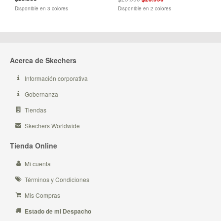
Disponible en 3 colores
Disponible en 2 colores
Acerca de Skechers
Información corporativa
Gobernanza
Tiendas
Skechers Worldwide
Tienda Online
Mi cuenta
Términos y Condiciones
Mis Compras
Estado de mi Despacho