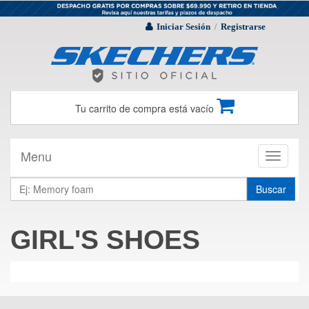
Iniciar Sesión
Registrarse
/
Tu carrito de compra está vacío
Menu
Toggle
navigati
Buscar
GIRL'S SHOES