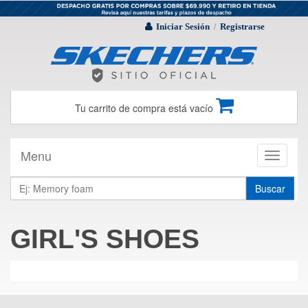
Iniciar Sesión
Registrarse
/
Tu carrito de compra está vacío
Menu
Toggle
navigati
Buscar
GIRL'S SHOES