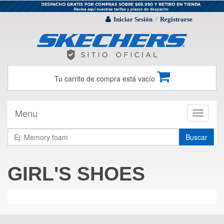
Iniciar Sesión
Registrarse
/
Tu carrito de compra está vacío
Menu
Toggle
navigati
Buscar
GIRL'S SHOES