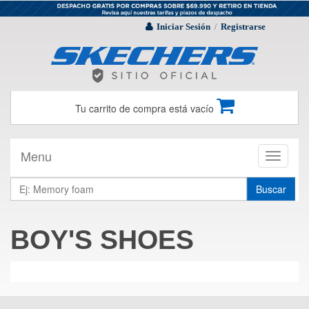
Iniciar Sesión
Registrarse
/
Tu carrito de compra está vacío
Menu
Toggle
navigati
Buscar
BOY'S SHOES