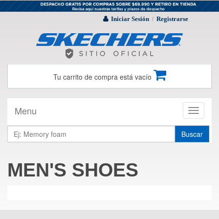
Iniciar Sesión
Registrarse
/
Tu carrito de compra está vacío
Menu
Toggle
navigati
Buscar
MEN'S SHOES