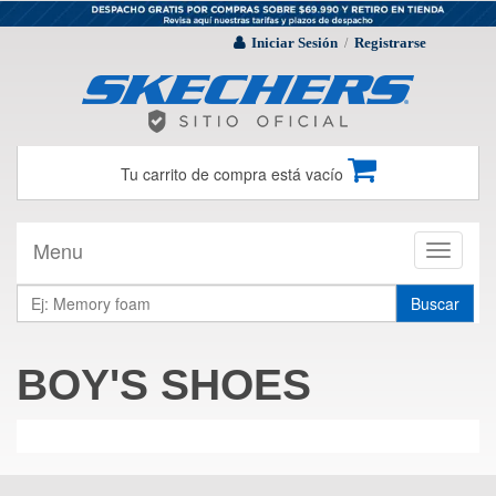
Iniciar Sesión
Registrarse
/
Tu carrito de compra está vacío
Menu
Toggle
navigati
Buscar
BOY'S SHOES