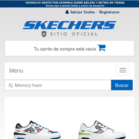
Iniciar Sesión
Registrarse
/
Tu carrito de compra está vacío
Menu
Toggle
navigati
Buscar