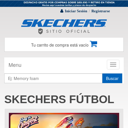
Iniciar Sesión
Registrarse
/
Tu carrito de compra está vacío
Menu
Toggle
navigati
Buscar
SKECHERS FÚTBOL