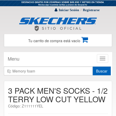
Iniciar Sesión
Registrarse
/
Tu carrito de compra está vacío
Menu
Toggle
navigati
Buscar
3 PACK MEN'S SOCKS - 1/2
TERRY LOW CUT YELLOW
Código: Z111111YEL