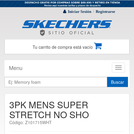
Iniciar Sesión
Registrarse
/
Tu carrito de compra está vacío
Menu
Toggle
navigati
Buscar
3PK MENS SUPER
STRETCH NO SHO
Código: Z101715WHT