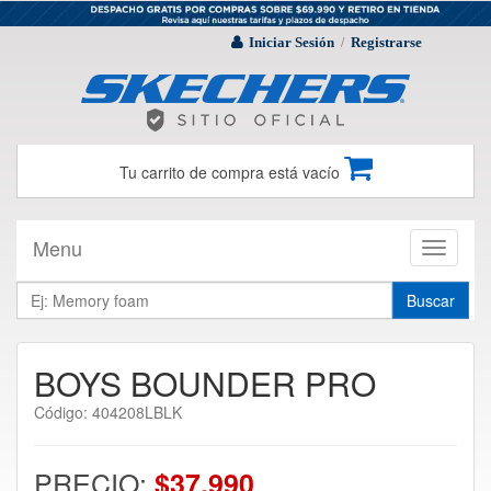
Iniciar Sesión
Registrarse
/
Tu carrito de compra está vacío
Menu
Toggle
navigati
Buscar
BOYS BOUNDER PRO
Código: 404208LBLK
PRECIO:
$37.990