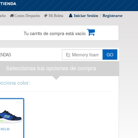
Iniciar Sesión
Registrarse
acho
Costos Despacho
Mi Boleta
/
Tu carrito de compra está vacío
ENDAS
GO
Seleccionas tus opciones de compra
cciona color:
NVLM