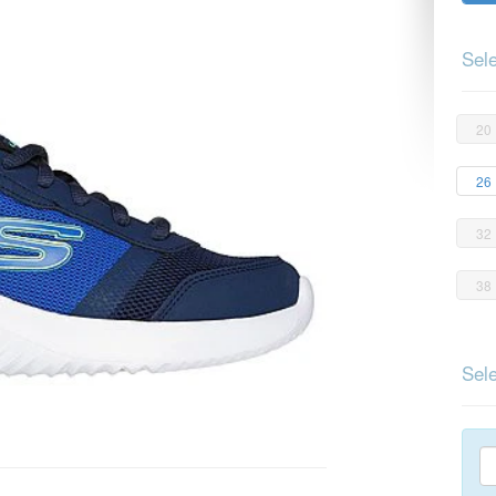
Sele
20
26
32
38
Sele