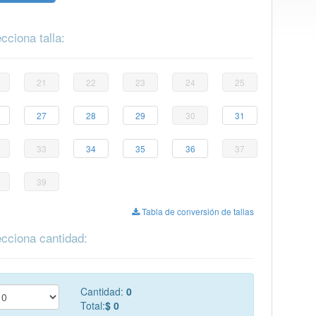
cciona talla:
21
22
23
24
25
27
28
29
30
31
33
34
35
36
37
39
Tabla de conversión de tallas
cciona cantidad:
Cantidad:
0
Total:
$ 0