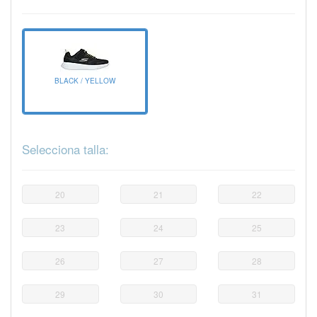
BLACK / YELLOW
Selecciona talla:
20
21
22
23
24
25
26
27
28
29
30
31