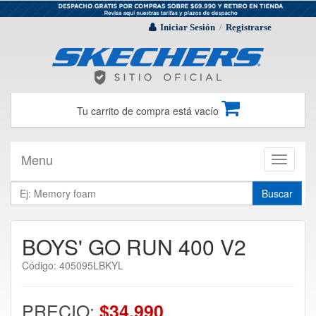
Iniciar Sesión
Registrarse
/
Tu carrito de compra está vacío
Menu
Toggle
navigati
Buscar
BOYS' GO RUN 400 V2
Código: 405095LBKYL
PRECIO:
$34.990