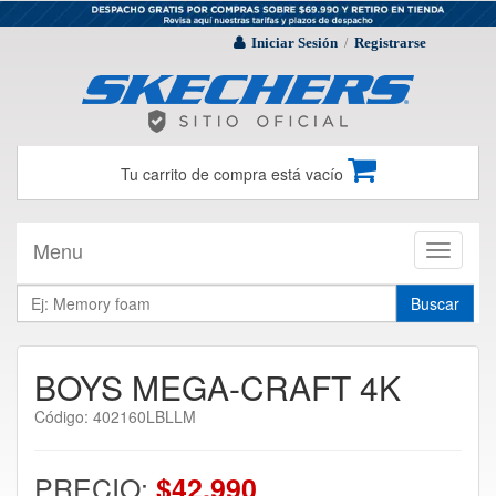
Iniciar Sesión
Registrarse
/
Tu carrito de compra está vacío
Menu
Toggle
navigati
Buscar
BOYS MEGA-CRAFT 4K
Código: 402160LBLLM
PRECIO:
$42.990