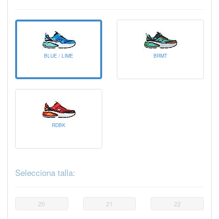
BLUE / LIME
BRMT
RDBK
Selecciona talla:
20
21
22