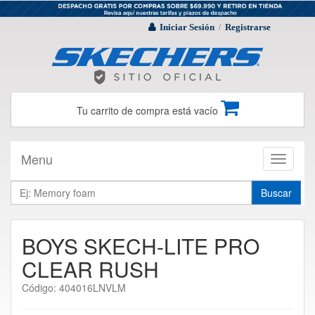
Iniciar Sesión
Registrarse
/
Tu carrito de compra está vacío
Menu
Toggle
navigati
Buscar
BOYS SKECH-LITE PRO
CLEAR RUSH
Código: 404016LNVLM