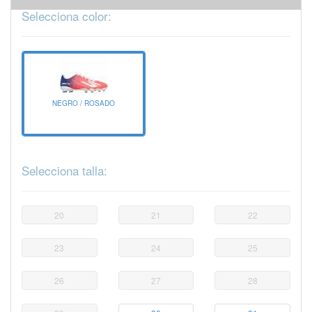
Selecciona color:
NEGRO / ROSADO
Selecciona talla:
20
21
22
23
24
25
26
27
28