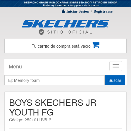
Iniciar Sesión
Registrarse
/
Tu carrito de compra está vacío
Menu
Toggle
navigati
Buscar
BOYS SKECHERS JR
YOUTH FG
Código: 252161LBBLP