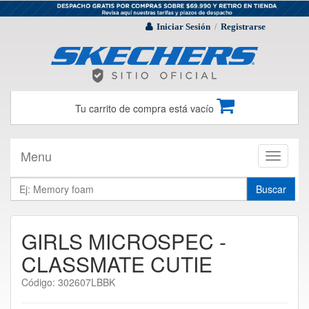
Iniciar Sesión
Registrarse
/
Tu carrito de compra está vacío
Menu
Toggle
navigati
Buscar
GIRLS MICROSPEC -
CLASSMATE CUTIE
Código: 302607LBBK