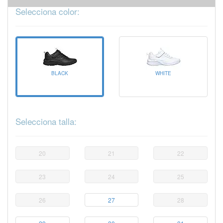
Selecciona color:
BLACK
WHITE
Selecciona talla:
20
21
22
23
24
25
26
27
28