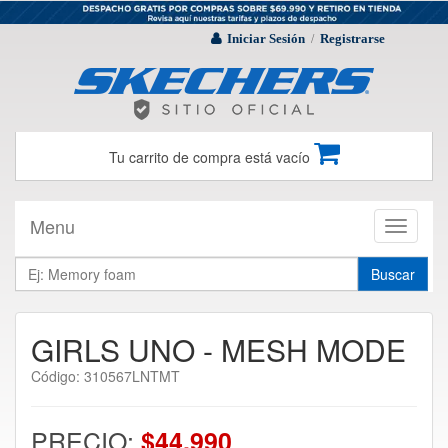
Iniciar Sesión
Registrarse
/
Tu carrito de compra está vacío
Menu
Toggle
navigati
Buscar
GIRLS UNO - MESH MODE
Código: 310567LNTMT
PRECIO:
$44.990