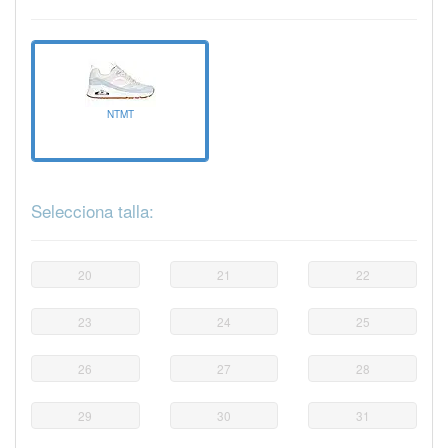
NTMT
Selecciona talla:
20
21
22
23
24
25
26
27
28
29
30
31