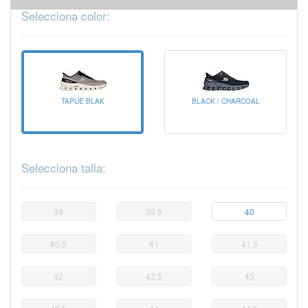
Selecciona color:
TAPUE BLAK
BLACK / CHARCOAL
Selecciona talla:
39
39.5
40
40.5
41
41.5
42
42.5
43