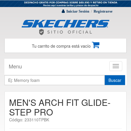
Iniciar Sesión
Registrarse
/
Tu carrito de compra está vacío
Menu
Toggle
navigati
Buscar
MEN'S ARCH FIT GLIDE-
STEP PRO
Código: 233110TPBK