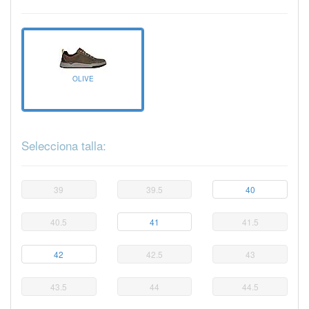
OLIVE
Selecciona talla:
39
39.5
40
40.5
41
41.5
42
42.5
43
43.5
44
44.5