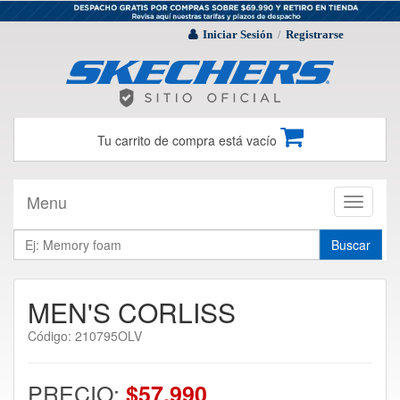
Iniciar Sesión
Registrarse
/
Tu carrito de compra está vacío
Menu
Toggle
navigati
Buscar
MEN'S CORLISS
Código: 210795OLV
PRECIO:
$57.990