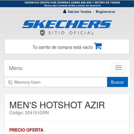
Iniciar Sesión
Registrarse
/
Tu carrito de compra está vacío
Menu
Toggle
navigati
Buscar
MEN'S HOTSHOT AZIR
Código: 254151GRN
PRECIO OFERTA