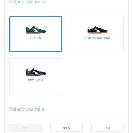
Selecciona color:
GREEN
BLACK / NATURAL
NVY / WHT
Selecciona talla:
39
39.5
40