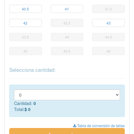
40.5
41
41.5
42
42.5
43
43.5
44
44.5
45
45.5
46
Selecciona cantidad:
Cantidad:
0
Total:
$ 0
Tabla de conversión de tallas