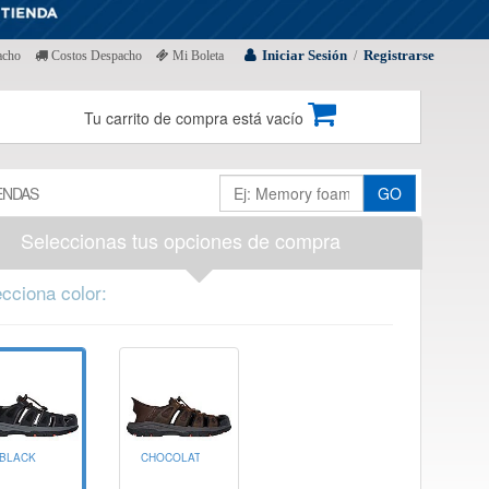
Iniciar Sesión
Registrarse
acho
Costos Despacho
Mi Boleta
/
Tu carrito de compra está vacío
ENDAS
GO
Seleccionas tus opciones de compra
cciona color:
BLACK
CHOCOLATE