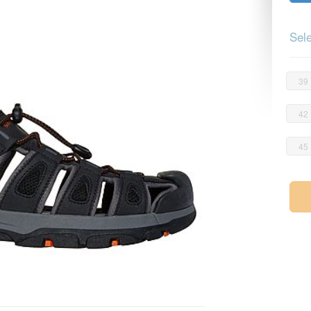
Sele
39
42
45