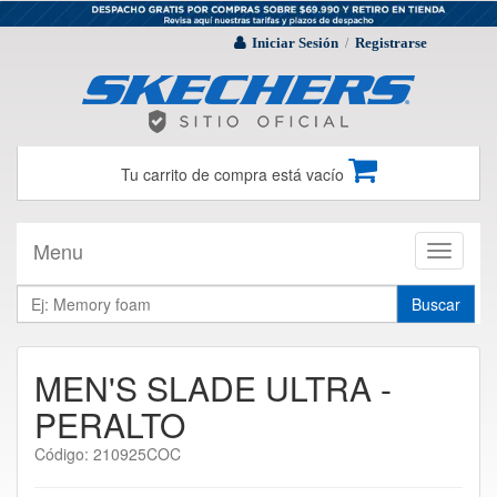
Iniciar Sesión
Registrarse
/
Tu carrito de compra está vacío
Menu
Toggle
navigati
Buscar
MEN'S SLADE ULTRA -
PERALTO
Código: 210925COC