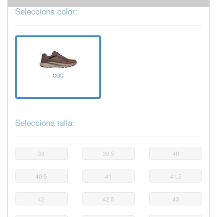
Selecciona color:
COC
Selecciona talla:
39
39.5
40
40.5
41
41.5
42
42.5
43