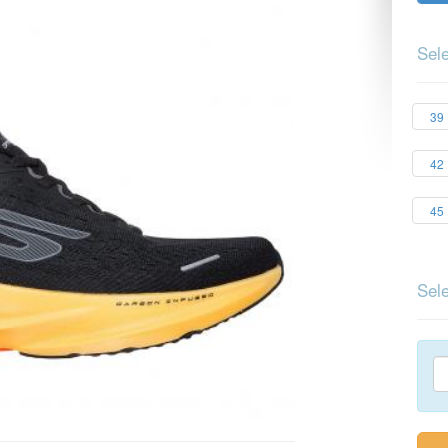
Sele
39
42
45
Sele