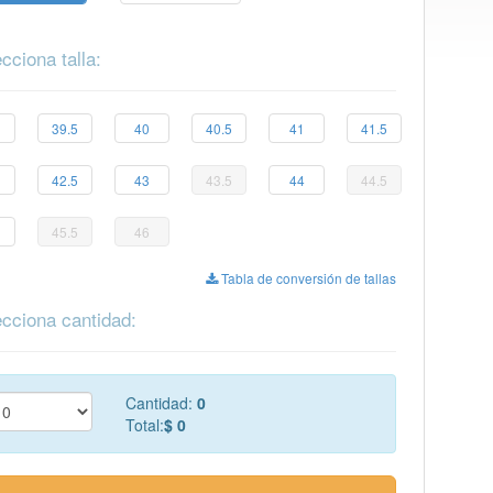
TRIM
cciona talla:
39.5
40
40.5
41
41.5
42.5
43
43.5
44
44.5
45.5
46
Tabla de conversión de tallas
cciona cantidad:
Cantidad:
0
Total:
$ 0