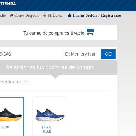
Iniciar Sesión
Registrarse
acho
Costos Despacho
Mi Boleta
/
Tu carrito de compra está vacío
ENDAS
GO
Seleccionas tus opciones de compra
cciona color:
DKCC
ROYAL
BLUE
MESH /