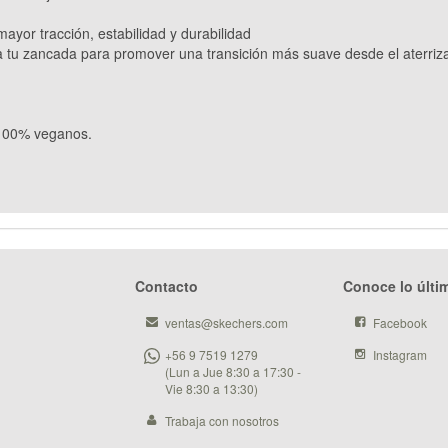
yor tracción, estabilidad y durabilidad
u zancada para promover una transición más suave desde el aterrizaj
 100% veganos.
Contacto
Conoce lo últi
ventas@skechers.com
Facebook
+56 9 7519 1279
Instagram
(Lun a Jue 8:30 a 17:30 -
Vie 8:30 a 13:30)
Trabaja con nosotros