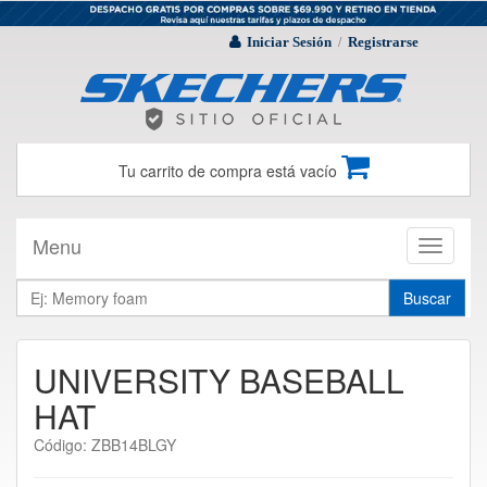
Iniciar Sesión
Registrarse
/
Tu carrito de compra está vacío
Menu
Toggle
navigati
Buscar
UNIVERSITY BASEBALL
HAT
Código: ZBB14BLGY