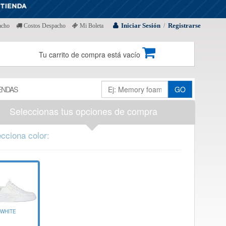
Iniciar Sesión
Registrarse
acho
Costos Despacho
Mi Boleta
/
Tu carrito de compra está vacío
ENDAS
GO
Seleccionas tus opciones de compra
cciona color:
WHITE