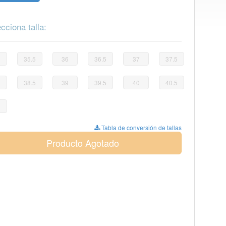
cciona talla:
35.5
36
36.5
37
37.5
38.5
39
39.5
40
40.5
Tabla de conversión de tallas
Producto Agotado