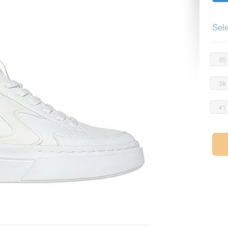
Sele
35
38
41