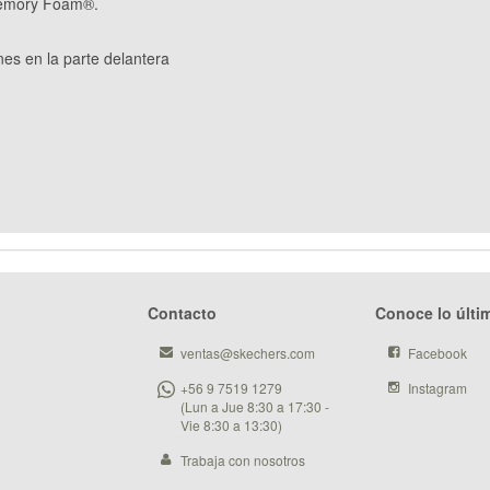
 Memory Foam®.
nes en la parte delantera
Contacto
Conoce lo últi
ventas@skechers.com
Facebook
+56 9 7519 1279
Instagram
(Lun a Jue 8:30 a 17:30 -
Vie 8:30 a 13:30)
Trabaja con nosotros