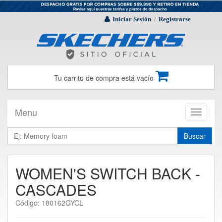
Iniciar Sesión
Registrarse
/
Tu carrito de compra está vacío
Menu
Toggle
navigati
Buscar
WOMEN'S SWITCH BACK -
CASCADES
Código: 180162GYCL