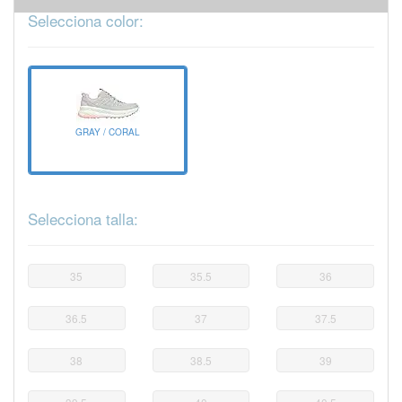
Selecciona color:
GRAY / CORAL
Selecciona talla:
35
35.5
36
36.5
37
37.5
38
38.5
39