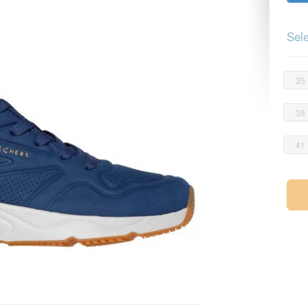
Sele
35
38
41