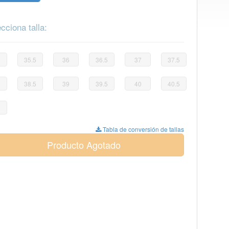
cciona talla:
35.5
36
36.5
37
37.5
38.5
39
39.5
40
40.5
Tabla de conversión de tallas
Producto Agotado