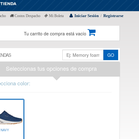
Iniciar Sesión
Registrarse
acho
Costos Despacho
Mi Boleta
/
Tu carrito de compra está vacío
ENDAS
GO
Seleccionas tus opciones de compra
cciona color:
NAVY