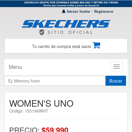
Iniciar Sesión
Registrarse
/
Tu carrito de compra está vacío
Menu
Toggle
navigati
Buscar
WOMEN'S UNO
Código: 155196WHT
PRECIO:
$59.990