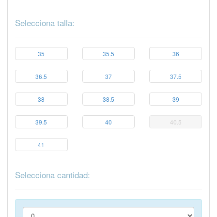
Selecciona talla:
35
35.5
36
36.5
37
37.5
38
38.5
39
39.5
40
40.5
41
Selecciona cantidad: