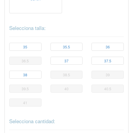
Selecciona talla:
35
35.5
36
36.5
37
37.5
38
38.5
39
39.5
40
40.5
41
Selecciona cantidad: