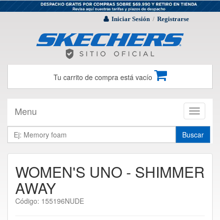
Iniciar Sesión
Registrarse
/
Tu carrito de compra está vacío
Menu
Toggle
navigati
Buscar
WOMEN'S UNO - SHIMMER
AWAY
Código: 155196NUDE