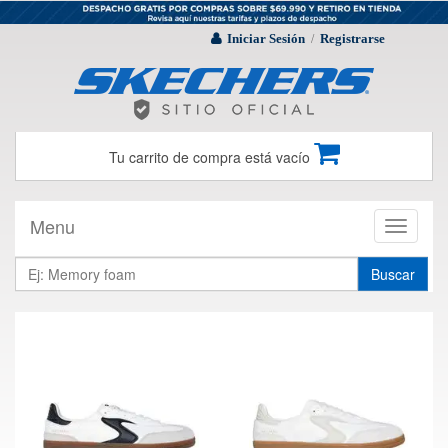
Iniciar Sesión
Registrarse
/
Tu carrito de compra está vacío
Menu
Toggle
navigati
Buscar