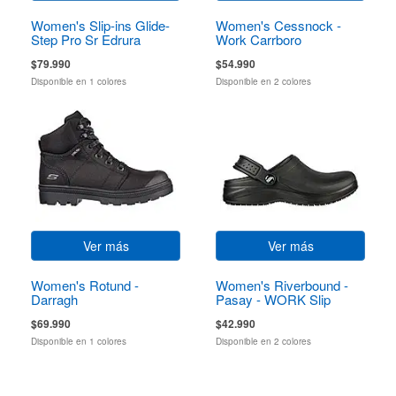
Women's Slip-ins Glide-
Women's Cessnock -
Step Pro Sr Edrura
Work Carrboro
$79.990
$54.990
Disponible en 1 colores
Disponible en 2 colores
Ver más
Ver más
Women's Rotund -
Women's Riverbound -
Darragh
Pasay - WORK Slip
Resistant
$69.990
$42.990
Disponible en 1 colores
Disponible en 2 colores