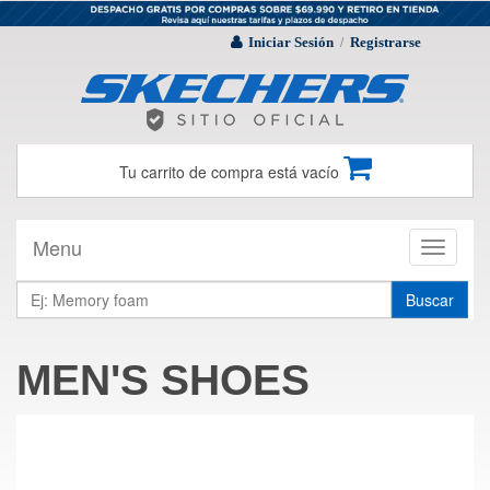
Iniciar Sesión
Registrarse
/
Tu carrito de compra está vacío
Menu
Toggle
navigati
Buscar
MEN'S SHOES