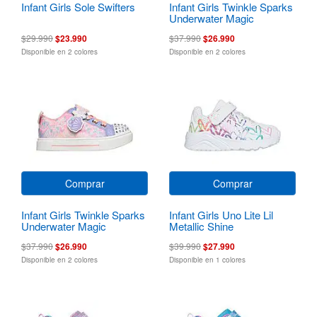
Infant Girls Sole Swifters
Infant Girls Twinkle Sparks
Underwater Magic
$29.990
$23.990
$37.990
$26.990
Disponible en 2 colores
Disponible en 2 colores
Comprar
Comprar
Infant Girls Twinkle Sparks
Infant Girls Uno Lite Lil
Underwater Magic
Metallic Shine
$37.990
$26.990
$39.990
$27.990
Disponible en 2 colores
Disponible en 1 colores