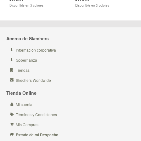
Disponible en 3 colores
Disponible en 3 colores
Acerca de Skechers
Información corporativa
Gobernanza
Tiendas
Skechers Worldwide
Tienda Online
Mi cuenta
Términos y Condiciones
Mis Compras
Estado de mi Despacho