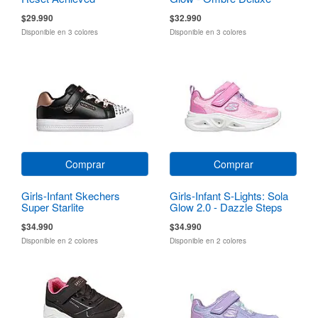
$29.990
$32.990
Disponible en 3 colores
Disponible en 3 colores
Comprar
Comprar
Girls-Infant Skechers
Girls-Infant S-Lights: Sola
Super Starlite
Glow 2.0 - Dazzle Steps
$34.990
$34.990
Disponible en 2 colores
Disponible en 2 colores