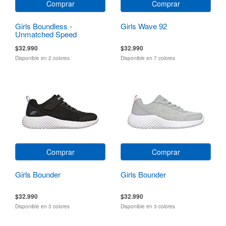
Comprar
Comprar
Girls Boundless -
Girls Wave 92
Unmatched Speed
$32.990
$32.990
Disponible en 2 colores
Disponible en 7 colores
Comprar
Comprar
Girls Bounder
Girls Bounder
$32.990
$32.990
Disponible en 3 colores
Disponible en 3 colores