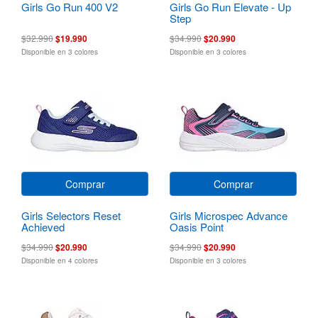
Girls Go Run 400 V2
Girls Go Run Elevate - Up
Step
$32.990
$19.990
$34.990
$20.990
Disponible en 3 colores
Disponible en 3 colores
Comprar
Comprar
Girls Selectors Reset
Girls Microspec Advance
Achieved
Oasis Point
$34.990
$20.990
$34.990
$20.990
Disponible en 4 colores
Disponible en 3 colores