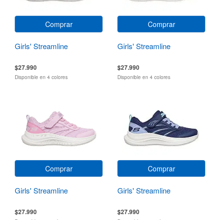
Comprar
Comprar
Girls' Streamline
Girls' Streamline
$27.990
$27.990
Disponible en 4 colores
Disponible en 4 colores
Comprar
Comprar
Girls' Streamline
Girls' Streamline
$27.990
$27.990