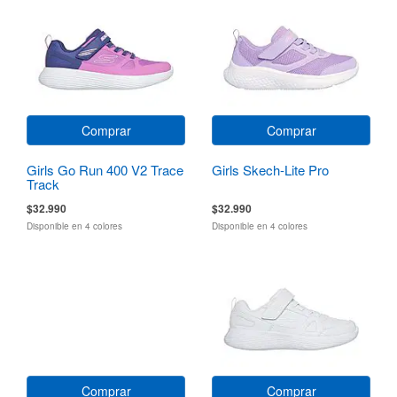
Comprar
Comprar
Girls Go Run 400 V2 Trace
Girls Skech-Lite Pro
Track
$32.990
$32.990
Disponible en 4 colores
Disponible en 4 colores
Comprar
Comprar