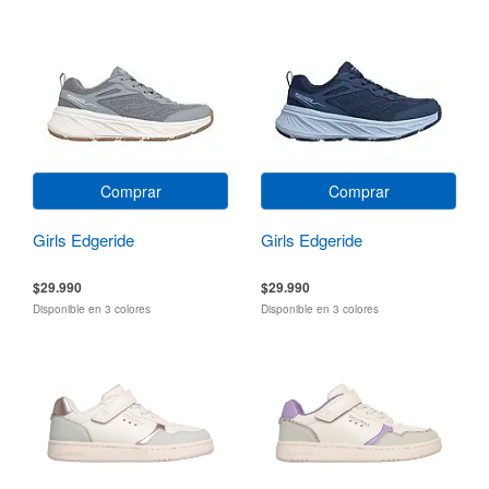
Comprar
Comprar
Girls Edgeride
Girls Edgeride
$29.990
$29.990
Disponible en 3 colores
Disponible en 3 colores