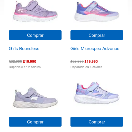
Comprar
Comprar
Girls Boundless
Girls Microspec Advance
$32.990
$19.990
$32.990
$19.990
Disponible en 2 colores
Disponible en 6 colores
Comprar
Comprar