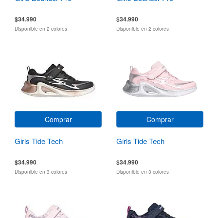
$34.990
$34.990
Disponible en 2 colores
Disponible en 2 colores
Comprar
Comprar
Girls Tide Tech
Girls Tide Tech
$34.990
$34.990
Disponible en 3 colores
Disponible en 3 colores