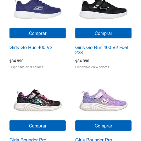
Comprar
Comprar
Girls Go Run 400 V2
Girls Go Run 400 V2 Fuel
228
$34.990
$34.990
Disponible en 3 colores
Disponible en 4 colores
Comprar
Comprar
Girls Bounder Pro
Girls Bounder Pro