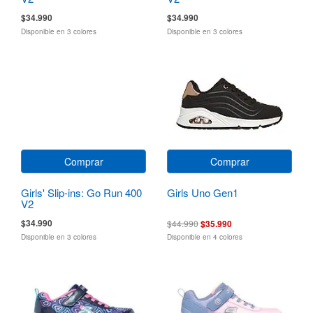
$34.990
$34.990
Disponible en 3 colores
Disponible en 3 colores
Comprar
Comprar
Girls' Slip-ins: Go Run 400
Girls Uno Gen1
V2
$34.990
$44.990
$35.990
Disponible en 3 colores
Disponible en 4 colores