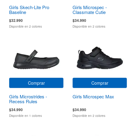
Girls Skech-Lite Pro
Girls Microspec -
Baseline
Classmate Cutie
$32.990
$34.990
Disponible en 2 colores
Disponible en 2 colores
Comprar
Comprar
Girls Microstrides -
Girls Microspec Max
Recess Rules
$34.990
$34.990
Disponible en 1 colores
Disponible en 2 colores