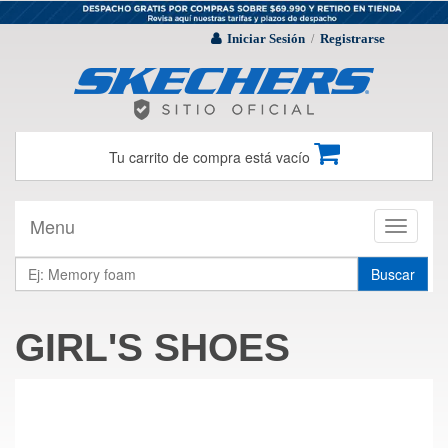
Iniciar Sesión
Registrarse
/
Tu carrito de compra está vacío
Menu
Toggle
navigati
Buscar
GIRL'S SHOES