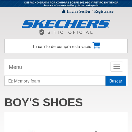
Iniciar Sesión
Registrarse
/
Tu carrito de compra está vacío
Menu
Toggle
navigati
Buscar
BOY'S SHOES