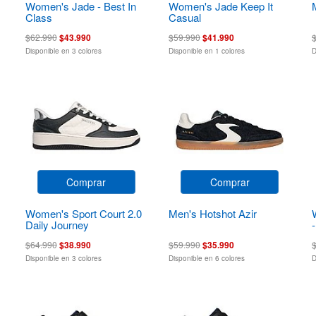
Women's Jade - Best In
Women's Jade Keep It
Class
Casual
$62.990
$43.990
$59.990
$41.990
Disponible en 3 colores
Disponible en 1 colores
D
Comprar
Comprar
Women's Sport Court 2.0
Men's Hotshot Azir
Daily Journey
$64.990
$38.990
$59.990
$35.990
Disponible en 3 colores
Disponible en 6 colores
D