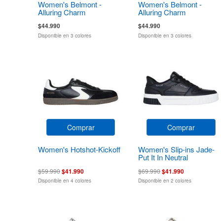
Women's Belmont -
Women's Belmont -
Alluring Charm
Alluring Charm
$44.990
$44.990
Disponible en 3 colores
Disponible en 3 colores
Comprar
Comprar
Women's Hotshot-Kickoff
Women's Slip-ins Jade-
Put It In Neutral
$59.990
$41.990
$69.990
$41.990
Disponible en 4 colores
Disponible en 2 colores