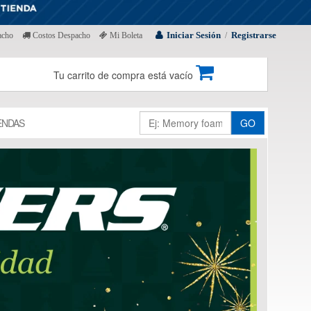
Iniciar Sesión
Registrarse
acho
Costos Despacho
Mi Boleta
/
Tu carrito de compra está vacío
ENDAS
GO