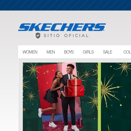
WOMEN
MEN
BOYS
GIRLS
SALE
COL