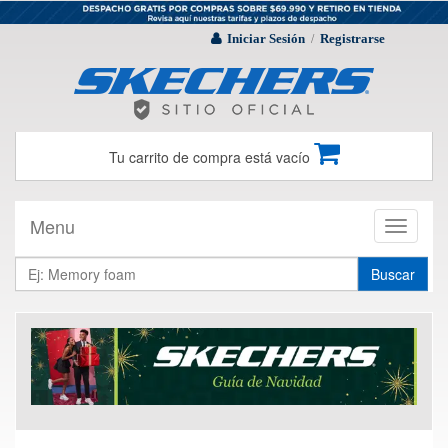
Iniciar Sesión
Registrarse
/
Tu carrito de compra está vacío
Menu
Toggle
navigati
Buscar