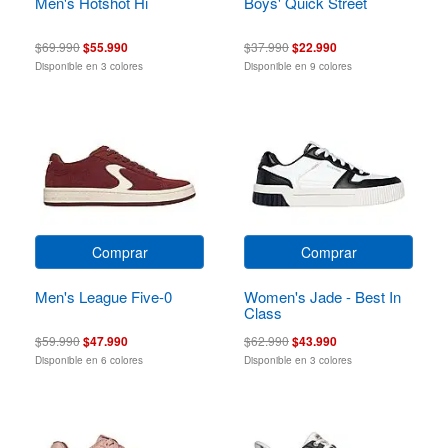
Men's Hotshot Hi
Boys' Quick Street
$69.990
$55.990
$37.990
$22.990
Disponible en 3 colores
Disponible en 9 colores
Comprar
Comprar
Men's League Five-0
Women's Jade - Best In
Class
$59.990
$47.990
$62.990
$43.990
Disponible en 6 colores
Disponible en 3 colores