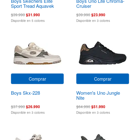
Boys Skechers Elite
Boys Uno Lite Chroma-
Sport Tread Aquavek
Cruiser
$39.990
$31.990
$39.990
$23.990
Disponible en 5 colores
Disponible en 3 colores
Comprar
Comprar
Boys Skx-228
Women's Uno Jungle
Nite
$37.990
$26.990
$64.990
$51.990
Disponible en 3 colores
Disponible en 3 colores