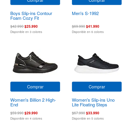
Boys Slip-ins Contour
Men's S-1992
Foam Cozy Fit
$42.990
$25.990
$69.990
$41.990
Disponible en 3 colores
Disponible en 6 colores
Comprar
Comprar
Women's Billion 2 High-
Women's Slip-ins Uno
End
Lite Floating Steps
$59.990
$29.990
$67.990
$33.990
Disponible en 4 colores
Disponible en 5 colores