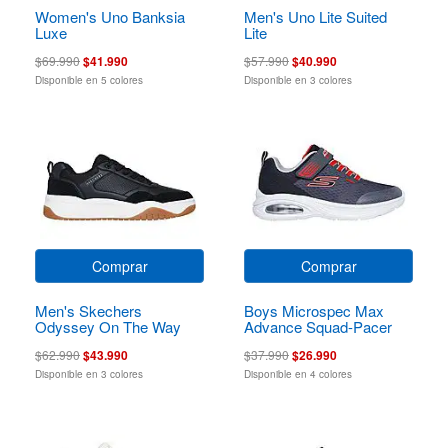
Women's Uno Banksia
Men's Uno Lite Suited
Luxe
Lite
$69.990
$41.990
$57.990
$40.990
Disponible en 5 colores
Disponible en 3 colores
Comprar
Comprar
Men's Skechers
Boys Microspec Max
Odyssey On The Way
Advance Squad-Pacer
$62.990
$43.990
$37.990
$26.990
Disponible en 3 colores
Disponible en 4 colores