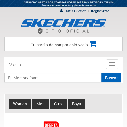
Iniciar Sesión
Registrarse
/
Tu carrito de compra está vacío
Menu
Toggle
navigati
Buscar
Women
Men
Girls
Boys