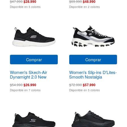
$47.990
$28.990
$69.990
$48.990
Disponible en 5 colores
Disponible en 2 colores
Comprar
Comprar
Women's Skech-Air
Women's Slip-ins D'Lites-
Dynamight 2.0 New
Smooth Nostalgia
Heights
$54.990
$26.990
$72.990
$57.990
Disponible en 7 colores
Disponible en 5 colores