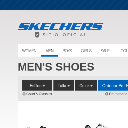
WOMEN
MEN
BOYS
GIRLS
SALE
COL
MEN'S SHOES
Estilos
Talla
Color
Ordenar Por 
Court & Classics
De menor a