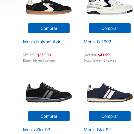
Comprar
Comprar
Men's Hotshot Azir
Men's S-1992
$59.990
$35.990
$69.990
$41.990
Disponible en 6 colores
Disponible en 6 colores
Comprar
Comprar
Men's Skx 92
Men's Skx 92