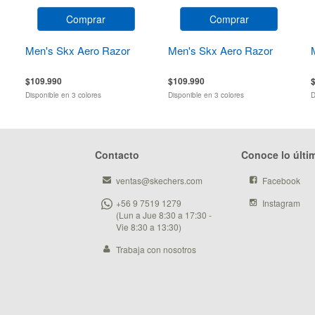
Comprar
Comprar
Men's Skx Aero Razor
Men's Skx Aero Razor
$109.990
$109.990
Disponible en 3 colores
Disponible en 3 colores
D
Contacto
Conoce lo últi
ventas@skechers.com
Facebook
+56 9 7519 1279
Instagram
(Lun a Jue 8:30 a 17:30 -
Vie 8:30 a 13:30)
Trabaja con nosotros